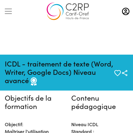
Aller
au
contenu
principal
ICDL - traitement de texte (Word,
Pas de session programmée en
Writer, Google Docs) Niveau
ce moment
avancé
Objectifs de la
Contenu
formation
pédagogique
Objectif:
Niveau ICDL
Maîtriser l'utilisation
Standard :