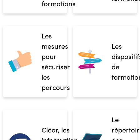
formations
Les
mesures
Les
pour
dispositif
sécuriser
de
les
formatio
parcours
Le
Cléor, les
répertoir
informations
des