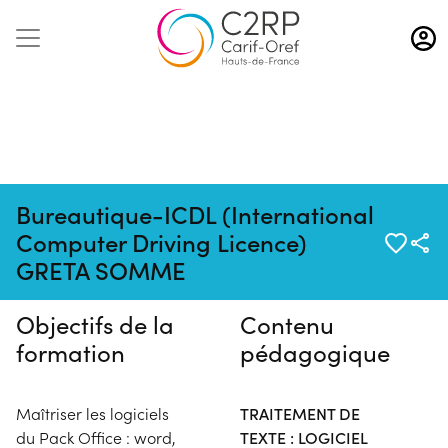
Aller
au
contenu
principal
Bureautique-ICDL (International
Pas de session programmée en
Computer Driving Licence)
ce moment
GRETA SOMME
Objectifs de la
Contenu
formation
pédagogique
Maîtriser les logiciels
TRAITEMENT DE
du Pack Office : word,
TEXTE : LOGICIEL