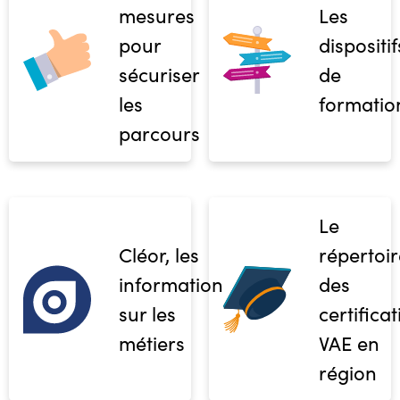
mesures
Les
pour
dispositif
sécuriser
de
les
formatio
parcours
Le
Cléor, les
répertoir
informations
des
sur les
certifica
métiers
VAE en
région