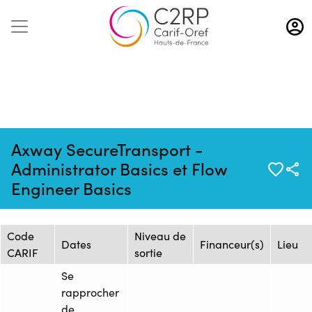
Aller
au
contenu
principal
Axway SecureTransport -
Mise à jour :
Formation :
Source : HUB
Administrator Basics et Flow
29/04/2026
2478739F
FORMATION
Engineer Basics
Session de formation
Code
Niveau de
Dates
Financeur(s)
Lieu
CARIF
sortie
Se
rapprocher
de