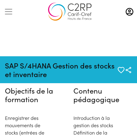
Aller
au
contenu
principal
Pas de session programmée en
SAP S/4HANA Gestion des stocks
ce moment
et inventaire
Objectifs de la
Contenu
formation
pédagogique
Enregistrer des
Introduction à la
mouvements de
gestion des stocks
stocks (entrées de
Définition de la