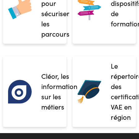
pour
dispositif
sécuriser
de
les
formatio
parcours
Le
Cléor, les
répertoir
informations
des
sur les
certifica
métiers
VAE en
région