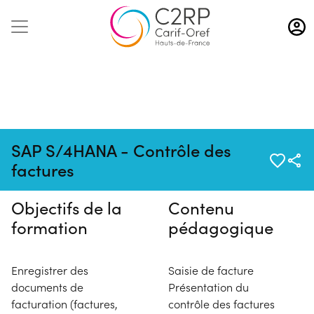
Aller
au
contenu
principal
Pas de session programmée en
SAP S/4HANA - Contrôle des
ce moment
factures
Objectifs de la
Contenu
formation
pédagogique
Enregistrer des
Saisie de facture
documents de
Présentation du
facturation (factures,
contrôle des factures