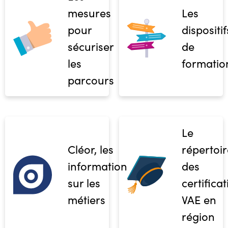
mesures
Les
pour
dispositif
sécuriser
de
les
formatio
parcours
Le
Cléor, les
répertoir
informations
des
sur les
certifica
métiers
VAE en
région