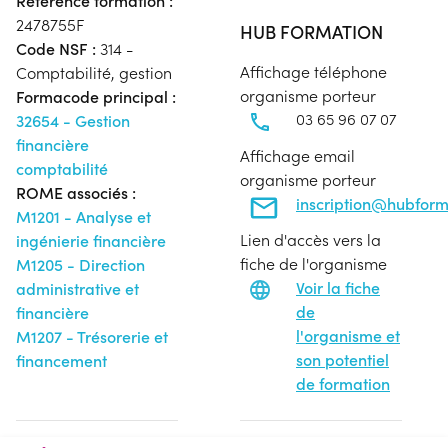
Référence formation :
2478755F
HUB FORMATION
Code NSF :
314 -
Affichage téléphone
Comptabilité, gestion
organisme porteur
Formacode principal :
03 65 96 07 07
32654 - Gestion
financière
Affichage email
comptabilité
organisme porteur
ROME associés :
inscription@hubfor
M1201 - Analyse et
Lien d'accès vers la
ingénierie financière
fiche de l'organisme
M1205 - Direction
Voir la fiche
administrative et
de
financière
l'organisme et
M1207 - Trésorerie et
son potentiel
financement
de formation