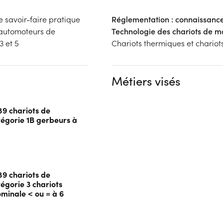
 savoir-faire pratique
Réglementation : connaissanc
s automoteurs de
Technologie des chariots de m
3 et 5
Chariots thermiques et chariot
Métiers visés
89 chariots de
égorie 1B gerbeurs à
89 chariots de
gorie 3 chariots
minale < ou = à 6