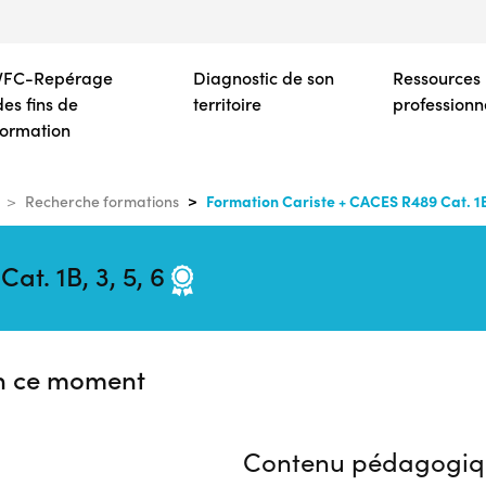
Aller
au
contenu
VFC-Repérage
Diagnostic de son
Ressources
principal
des fins de
territoire
professionn
formation
Formation Cariste + CACES R489 Cat. 1B,
Recherche formations
at. 1B, 3, 5, 6
n ce moment
Contenu pédagogiq