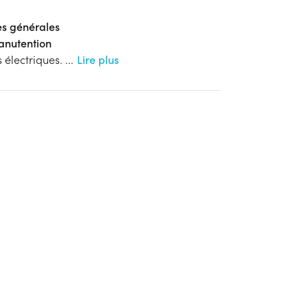
es générales
anutention
s électriques.
...
Lire plus