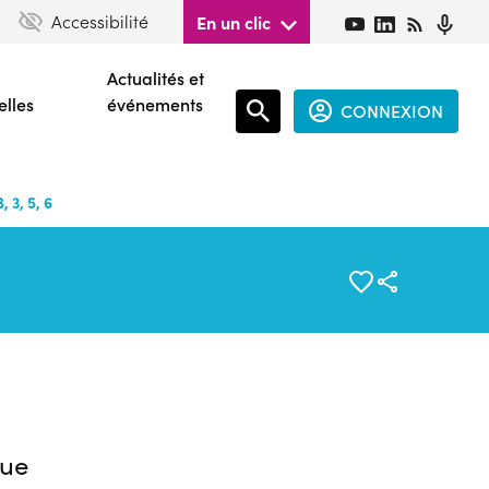
Accessibilité
En un clic
Actualités et
elles
événements
CONNEXION
Espace
connecté
 3, 5, 6
guest
ue