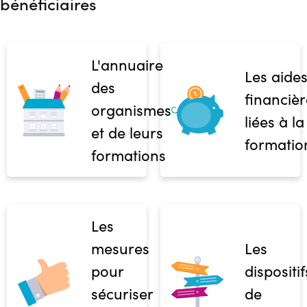
bénéficiaires
L'annuaire
Les aide
des
financièr
organismes
liées à la
et de leurs
formatio
formations
Les
mesures
Les
pour
dispositif
sécuriser
de