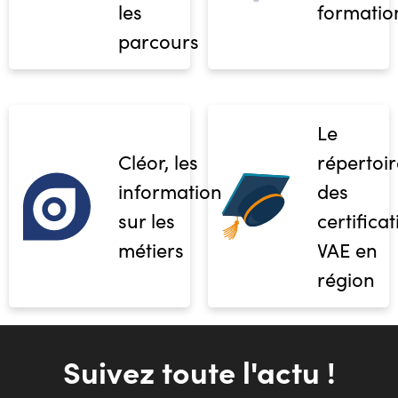
les
formatio
parcours
Le
Cléor, les
répertoir
informations
des
sur les
certifica
métiers
VAE en
région
Suivez toute l'actu !