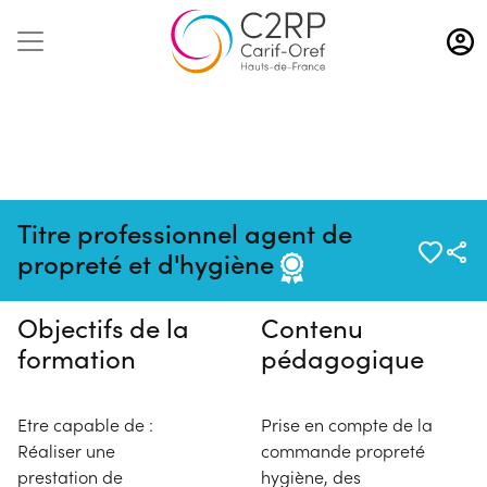
Aller
au
contenu
principal
Pas de session programmée en
Titre professionnel agent de
ce moment
propreté et d'hygiène
Objectifs de la
Contenu
formation
pédagogique
Etre capable de :
Prise en compte de la
Réaliser une
commande propreté
prestation de
hygiène, des