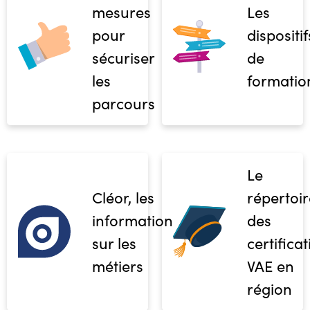
mesures
Les
pour
dispositif
sécuriser
de
les
formatio
parcours
Le
Cléor, les
répertoir
informations
des
sur les
certifica
métiers
VAE en
région