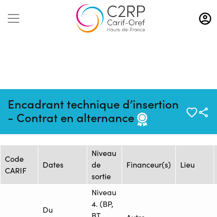
Aller
au
contenu
principal
Mise à jour :
Formation :
Source : Flux AFPA
Encadrant technique d’insertion
06/08/2026
25102273F
Entreprise
- Contrat en alternance
Session de formation
Niveau
Code
Dates
de
Financeur(s)
Lieu
CARIF
sortie
Niveau
4. (BP,
Du
BT,