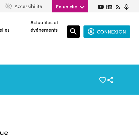
Accessibilité
En un clic
Actualités et
elles
événements
CONNEXION
Espace
connecté
guest
ue