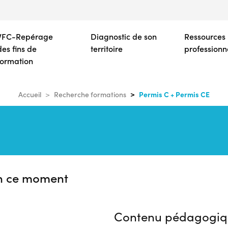
Aller
au
contenu
VFC-Repérage
Diagnostic de son
Ressources
principal
des fins de
territoire
professionn
formation
Permis C + Permis CE
Accueil
Recherche formations
n ce moment
Contenu pédagogiq