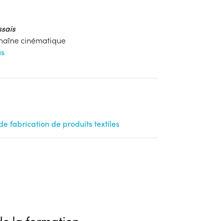
ssais
chaîne cinématique
us
 fabrication de produits textiles
e la formation