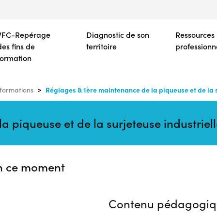
Aller
au
contenu
VFC-Repérage
Diagnostic de son
Ressources
principal
des fins de
territoire
professionn
formation
Réglages & 1ère maintenance de la piqueuse et de la s
formations
 piqueuse et de la surjeteuse industriell
n ce moment
Contenu pédagogiq