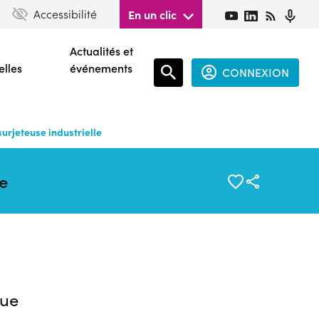
Accessibilité
En un clic
Actualités et
elles
événements
CONNEXION
Espace
connecté
urjeteuse industrielle
guest
e
ue