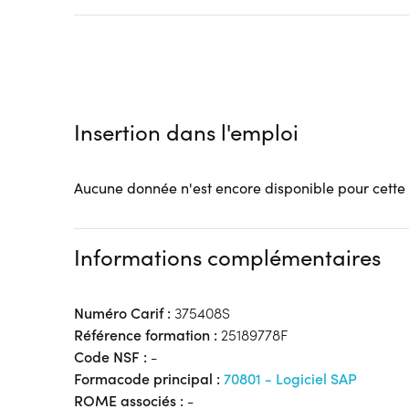
OPCO Entreprises
Tarif :
N.C.
Modalités d'enseignement :
Formation entièrement
Lieu de formation
À distance
Insertion dans l'emploi
Accueil sur le lieu de formation
Accès handicap :
Pas d'accès handicap
Aucune donnée n'est encore disponible pour cette
Hébergement :
Pas d'hébergement
Restauration :
Pas de restauration
Transport :
Pas de transport
Informations complémentaires
Numéro Carif :
375408S
Référence formation :
25189778F
Code NSF :
-
Formacode principal :
70801 - Logiciel SAP
ROME associés :
-