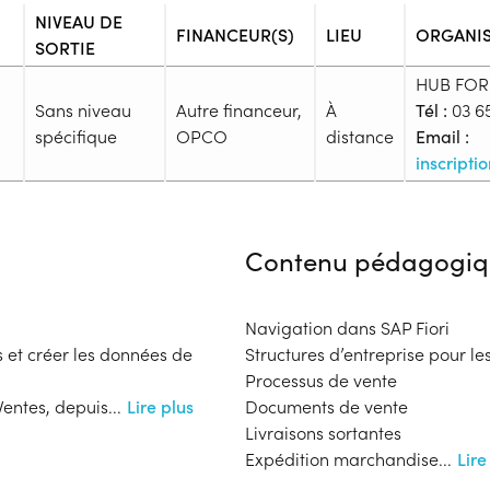
NIVEAU DE
FINANCEUR(S)
LIEU
ORGANI
SORTIE
HUB FO
Sans niveau
Autre financeur,
À
Tél :
03 65
spécifique
OPCO
distance
Email :
inscript
Admission
Niveau d'entrée requis :
Sans n
Contenu pédagogiq
Prérequis :
Aucun prérequis
Public :
Navigation dans SAP Fiori
En activité professionnelle, Sal
s et créer les données de
Structures d’entreprise pour le
En recherche d'emploi, Tout pu
Processus de vente
Réunions d'information
entes, depuis
...
Lire plus
Documents de vente
Aucune information
Livraisons sortantes
Financeur
Complément d'informat
Expédition marchandise
...
Lire
bénéficiaire
Autre financeur
Aucune information