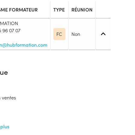
SME FORMATEUR
TYPE
RÉUNION
RMATION
 96 07 07
FC
Non
ion@hubformation.com
iveau spécifique
ue
arié
s ventes
blic
s
ion
 plus