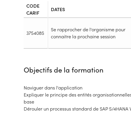
CODE
DATES
CARIF
Se rapprocher de l'organisme pour
375408S
connaitre la prochaine session
Durée
Durée totale de la formation :
14h
Objectifs de la formation
Durée en centre :
14h
Durée en entreprise :
h
Modalités de formation
Naviguer dans l'application
Rythme :
Expliquer le principe des entités organisationnelle
Temps plein, Cours de jour
base
Type de parcours :
Parcours collectif
Dérouler un processus standard de SAP S/4HANA V
Dispositif
Financements à déterminer selon la situation du 