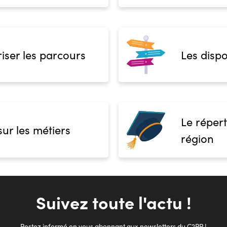
iser les parcours
Les dispo
Le répert
sur les métiers
région
Suivez toute l'actu !
Restez informé en vous abonnant aux newsletters du C2RP !