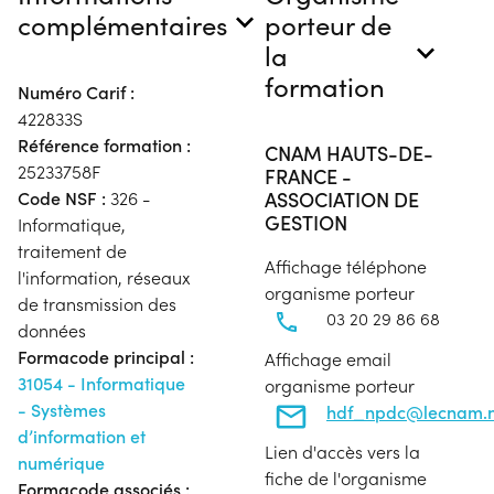
complémentaires
porteur de
la
formation
Numéro Carif :
422833S
Référence formation :
CNAM HAUTS-DE-
25233758F
FRANCE -
ASSOCIATION DE
Code NSF :
326 -
GESTION
Informatique,
traitement de
Affichage téléphone
l'information, réseaux
organisme porteur
de transmission des
03 20 29 86 68
données
Formacode principal :
Affichage email
31054 - Informatique
organisme porteur
- Systèmes
hdf_npdc@lecnam.n
d’information et
Lien d'accès vers la
numérique
fiche de l'organisme
Formacode associés :