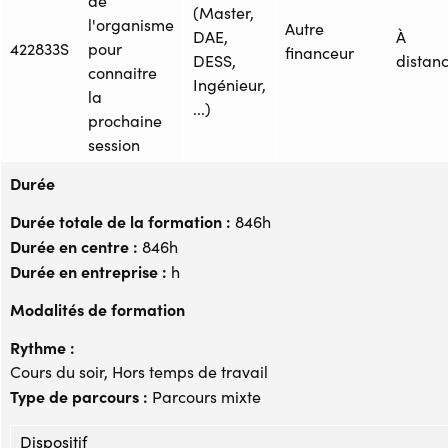
de
(Master,
l'organisme
Autre
DAE,
À
422833S
pour
financeur
DESS,
distan
connaitre
Ingénieur,
la
...)
prochaine
session
Durée
Durée totale de la formation :
846h
Durée en centre :
846h
Durée en entreprise :
h
Modalités de formation
Rythme :
Cours du soir, Hors temps de travail
Type de parcours :
Parcours mixte
Dispositif