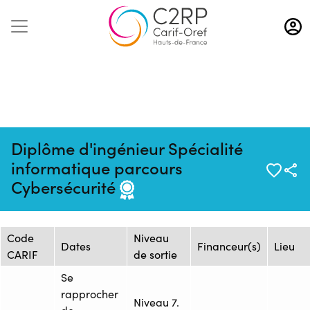
Aller
au
contenu
principal
Diplôme d'ingénieur Spécialité
Mise à jour :
Formation :
Source : CNAM HAUTS-DE-
informatique parcours
23/09/2025
25233758F
FRANCE - Centre de Lille
Cybersécurité
Session de formation
Code
Niveau
Dates
Financeur(s)
Lieu
CARIF
de sortie
Se
rapprocher
Niveau 7.