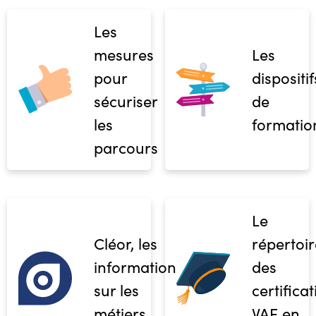
Les
mesures
Les
pour
dispositif
sécuriser
de
les
formatio
parcours
Le
Cléor, les
répertoir
informations
des
sur les
certifica
métiers
VAE en