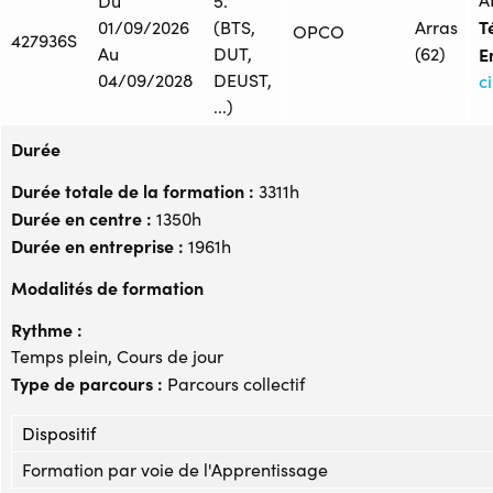
Du
5.
Té
01/09/2026
(BTS,
Arras
OPCO
427936S
Au
DUT,
(62)
E
04/09/2028
DEUST,
c
...)
Durée
Durée totale de la formation :
3311h
Durée en centre :
1350h
Durée en entreprise :
1961h
Modalités de formation
Rythme :
Temps plein, Cours de jour
Type de parcours :
Parcours collectif
Dispositif
Formation par voie de l'Apprentissage