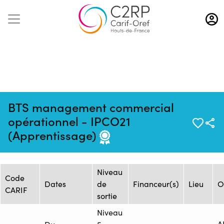
Aller
au
contenu
principal
BTS management commercial
Mise à jour :
Formation :
Source : AFTRAL -
opérationnel - IPCO21
13/10/2025
25235231F
Arras
(Apprentissage)
Session de formation
Niveau
Code
Dates
de
Financeur(s)
Lieu
O
CARIF
sortie
Niveau
A