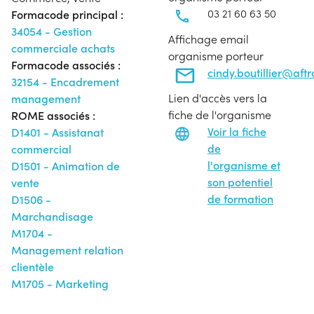
03 21 60 63 50
Formacode principal :
34054 - Gestion
Affichage email
commerciale achats
organisme porteur
Formacode associés :
cindy.boutillier@aft
32154 - Encadrement
Lien d'accès vers la
management
fiche de l'organisme
ROME associés :
Voir la fiche
D1401 - Assistanat
de
commercial
l'organisme et
D1501 - Animation de
son potentiel
vente
de formation
D1506 -
Marchandisage
M1704 -
Management relation
clientèle
M1705 - Marketing