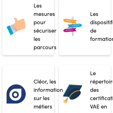
Les
mesures
Les
pour
dispositif
sécuriser
de
les
formatio
parcours
Le
Cléor, les
répertoir
informations
des
sur les
certifica
métiers
VAE en