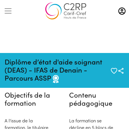
Aller
au
contenu
principal
Diplôme d’état d'aide soignant
Pas de session programmée en
(DEAS) - IFAS de Denain -
ce moment
Parcours ASSP
Objectifs de la
Contenu
formation
pédagogique
A l'issue de la
La formation se
formation, le titulaire
décline en 5 blocs de