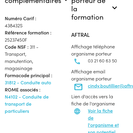
la
formation
Numéro Carif :
438432S
Référence formation :
AFTRAL
25237450F
Affichage téléphone
Code NSF :
311 -
organisme porteur
Transport,
03 21 60 63 50
manutention,
magasinage
Affichage email
Formacode principal :
organisme porteur
31812 - Conduite auto
cindy.boutillier@aft
ROME associés :
Lien d'accès vers la
N4102 - Conduite de
fiche de l'organisme
transport de
Voir la fiche
particuliers
de
l'organisme et
son potentiel