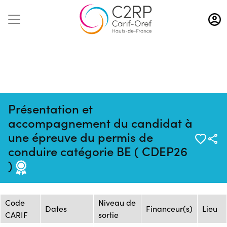
Aller
au
contenu
principal
Présentation et
accompagnement du candidat à
une épreuve du permis de
Mise à jour :
Formation :
Source : AFTRAL -
conduire catégorie BE ( CDEP26
10/10/2025
25237450F
Arras
)
Session de formation
Code
Niveau de
Dates
Financeur(s)
Lieu
CARIF
sortie