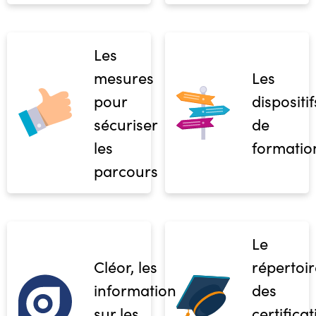
Les
mesures
Les
pour
dispositif
sécuriser
de
les
formatio
parcours
Le
Cléor, les
répertoir
informations
des
sur les
certifica