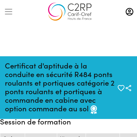
Aller
au
contenu
principal
Certificat d'aptitude à la
conduite en sécurité R484 ponts
roulants et portiques catégorie 2
ponts roulants et portiques à
Mise à jour
Formation
Source : AFPI - Association de
commande en cabine avec
:
:
Formation Professionnelle de
option commande au sol
02/12/2025
25243408F
l'Industrie
Session de formation