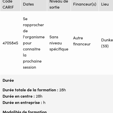
Code
Niveau de
Dates
Financeur(s)
Lieu
CARIF
sortie
Se
rapprocher
de
l'organisme
Sans
Autre
Dunke
470584S
pour
niveau
financeur
(59)
connaitre
spécifique
la
prochaine
session
Durée
Durée totale de la formation :
28h
Durée en centre :
28h
Durée en entreprise :
h
Modalités de formation