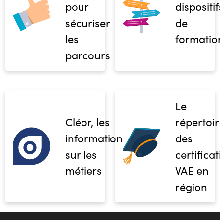
pour
dispositif
sécuriser
de
les
formatio
parcours
Le
Cléor, les
répertoir
informations
des
sur les
certifica
métiers
VAE en
région