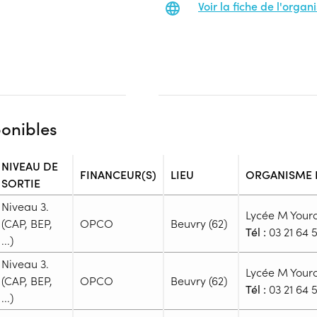
Voir la fiche de l'orga
ponibles
NIVEAU DE
FINANCEUR(S)
LIEU
ORGANISME
SORTIE
Niveau 3.
Lycée M Your
(CAP, BEP,
OPCO
Beuvry (62)
Tél :
03 21 64 5
...)
Niveau 3.
Admission
Lycée M Your
(CAP, BEP,
OPCO
Beuvry (62)
Niveau d'entrée requis :
Niveau
Tél :
03 21 64 5
...)
Prérequis :