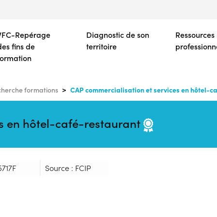
Aller
au
contenu
VFC-Repérage
Diagnostic de son
Ressources
principal
des fins de
territoire
professionn
formation
CAP commercialisation et services en hôtel-c
herche formations
s en hôtel-café-restaurant
5717F
Source : FCIP