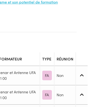
nisme et son potentiel de formation
 FORMATEUR
TYPE
RÉUNION
cenar et Antenne UFA
FA
Non
1 00
cenar et Antenne UFA
FA
Non
 1. Maîtrise des savoirs de base
1 00