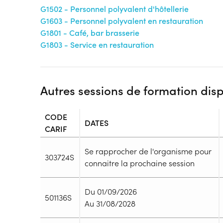
G1502 - Personnel polyvalent d'hôtellerie
G1603 - Personnel polyvalent en restauration
G1801 - Café, bar brasserie
G1803 - Service en restauration
Autres sessions de formation dis
CODE
DATES
CARIF
Se rapprocher de l'organisme pour
303724S
connaitre la prochaine session
Durée
Du 01/09/2026
501136S
Durée totale de la formation :
2940h
Au 31/08/2028
Durée en centre :
840h