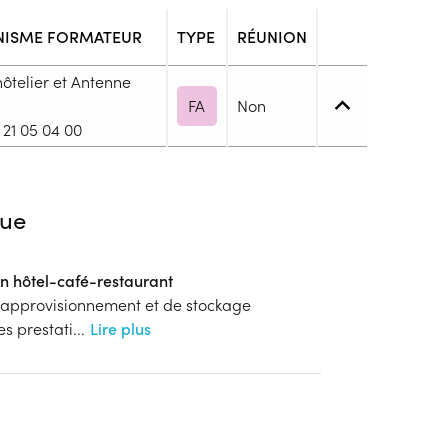
ISME FORMATEUR
TYPE
RÉUNION
ôtelier et Antenne
FA
Non
21 05 04 00
 1. Maîtrise des savoirs de base
ue
en hôtel-café-restaurant
blic
d’approvisionnement et de stockage
s
es prestati
...
Lire plus
ion