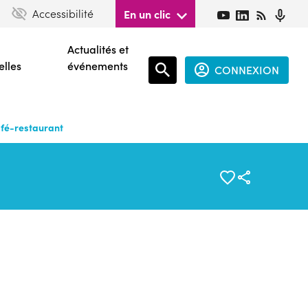
Accessibilité
En un clic
Actualités et
elles
événements
CONNEXION
Espace
connecté
afé-restaurant
guest