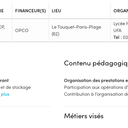
IE
FINANCEUR(S)
LIEU
ORGAN
Lycée h
EP,
Le Touquet-Paris-Plage
OPCO
UFA
(62)
Tél :
03 
Admission
Niveau d'entrée requis :
Niveau
Contenu pédagogiq
Prérequis :
-
Public :
rant
Organisation des prestations 
En recherche d'emploi, Tout pu
 et de stockage
Participation aux opérations 
Réunions d'information
 plus
Contribution à l’organisation d
Aucune information
Complément d'informat
Financeur
Aucune information
Métiers visés
OPCO