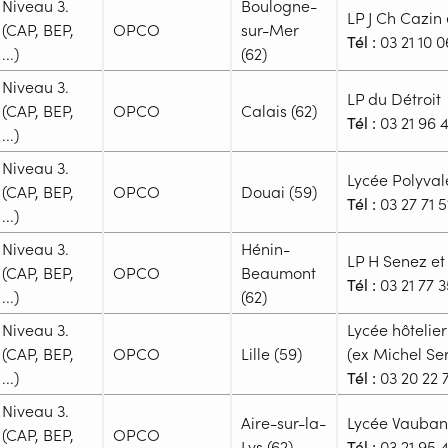
-
Niveau 3.
Boulogne-
Admission
LP J Ch Cazin
Public :
(CAP, BEP,
OPCO
sur-Mer
Niveau d'entrée requis :
Niveau
Tél :
03 21 10 0
En recherche d'emploi, Tout pu
...)
(62)
Prérequis :
Réunions d'information
-
Niveau 3.
Admission
LP du Détroit
Aucune information
Public :
(CAP, BEP,
OPCO
Calais (62)
Niveau d'entrée requis :
Niveau
Tél :
03 21 96 
Complément d'informat
En recherche d'emploi, Tout pu
...)
Financeur
Prérequis :
Réunions d'information
Aucune information
-
Niveau 3.
Admission
OPCO
Lycée Polyval
Aucune information
Public :
(CAP, BEP,
OPCO
Douai (59)
Niveau d'entrée requis :
Niveau
Tél :
03 27 71 5
Complément d'informat
En recherche d'emploi, Tout pu
...)
Financeur
Prérequis :
Réunions d'information
Aucune information
 présentielle
-
Niveau 3.
Hénin-
Admission
OPCO
LP H Senez et
Aucune information
Public :
(CAP, BEP,
OPCO
Beaumont
Niveau d'entrée requis :
Niveau
Tél :
03 21 77 3
Complément d'informat
En recherche d'emploi, Tout pu
...)
(62)
Financeur
Prérequis :
Réunions d'information
Aucune information
 présentielle
-
Niveau 3.
Lycée hôtelier
Admission
OPCO
Aucune information
Public :
(CAP, BEP,
OPCO
Lille (59)
(ex Michel Se
Niveau d'entrée requis :
Niveau
Complément d'informat
En recherche d'emploi, Tout pu
...)
Tél :
03 20 22 
Financeur
Prérequis :
Réunions d'information
Aucune information
 présentielle
-
Niveau 3.
Admission
OPCO
Aire-sur-la-
Lycée Vauban
Aucune information
Public :
(CAP, BEP,
OPCO
Niveau d'entrée requis :
Niveau
Lys (62)
Tél :
03 21 95 