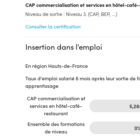
Tarif :
N.C.
CAP commercialisation et services en hôtel-café
Modalités d'enseignement :
Formation entièrement
Niveau de sortie : Niveau 3. (CAP, BEP, ...)
Cycle de l'alternance
Année 1 : Contrat d’apprentissage
Consulter la certification
Année 2 : Contrat d’apprentissage
Lieu de formation
Insertion dans l'emploi
100 Avenue du Château
62520 Le Touquet-Paris-Plage
Accueil sur le lieu de formation
En région Hauts-de-France
Accès handicap :
Pas d'accès handicap
Taux d'emploi salarié 6 mois après leur sortie de 
Hébergement :
Pas d'hébergement
apprentissage
Restauration :
Pas de restauration
Transport :
Pas de transport
CAP commercialisation et
services en hôtel-café-
5,2
restaurant
Ensemble des formations
0
de niveau