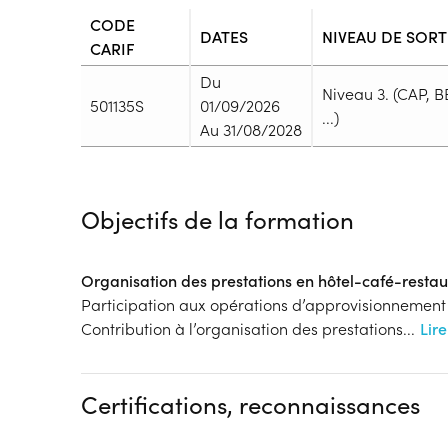
CODE
DATES
NIVEAU DE SORT
CARIF
Du
Niveau 3. (CAP, B
501135S
01/09/2026
...)
Au 31/08/2028
Durée
Durée totale de la formation :
2940h
Objectifs de la formation
Durée en centre :
840h
Durée en entreprise :
2100h
Modalités de formation
Organisation des prestations en hôtel-café-restau
Rythme :
Participation aux opérations d’approvisionnement
Temps plein
Contribution à l’organisation des prestations
...
Lire
Type de parcours :
Parcours mixte
Dispositif
Certifications, reconnaissances
Formation par voie de l'Apprentissage