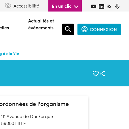
Accessibilité
En un clic
Actualités et
elles
événements
CONNEXION
Espace
connecté
 de la Vie
guest
ordonnées de l'organisme
111 Avenue de Dunkerque
59000 LILLE