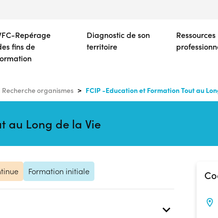
Aller
au
contenu
VFC-Repérage
Diagnostic de son
Ressources
principal
des fins de
territoire
professionn
formation
FCIP -Education et Formation Tout au Long
Recherche organismes
t au Long de la Vie
tinue
Formation initiale
Co