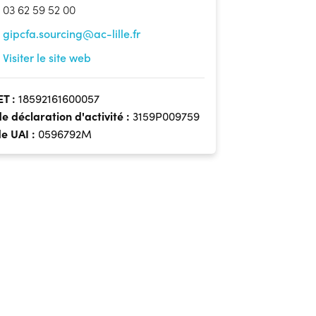
03 62 59 52 00
gipcfa.sourcing@ac-lille.fr
Visiter le site web
ET :
18592161600057
de déclaration d'activité :
3159P009759
e UAI :
0596792M