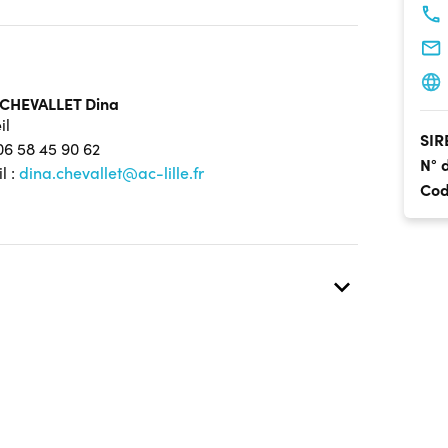
CHEVALLET Dina
il
SIR
 06 58 45 90 62
N° 
l :
dina.chevallet@ac-lille.fr
Cod