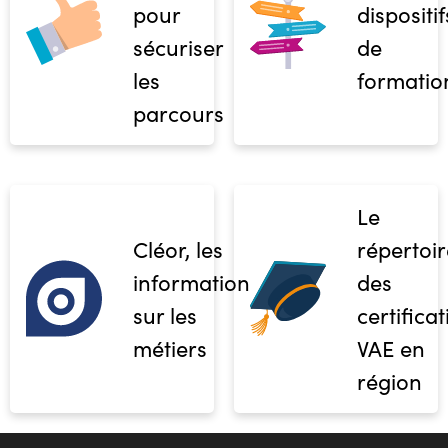
pour
dispositif
sécuriser
de
les
formatio
parcours
Le
Cléor, les
répertoir
informations
des
sur les
certifica
métiers
VAE en
région