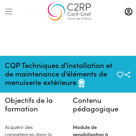
Aller
au
contenu
principal
CQP Techniques d'installation et
Pas de session programmée en
de maintenance d'éléments de
ce moment
menuiserie extérieure
Objectifs de la
Contenu
formation
pédagogique
Acquérir des
Module de
compétences dans la
sensibilisation à