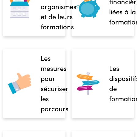
financièr
organismes
liées à la
et de leurs
formatio
formations
Les
mesures
Les
pour
dispositif
sécuriser
de
les
formatio
parcours