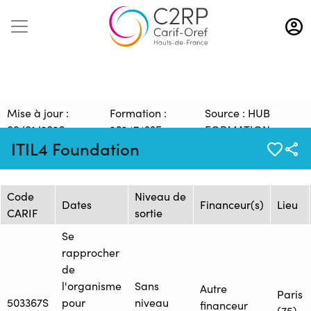
Aller
au
contenu
principal
Mise à jour :
Formation :
Source : HUB
09/01/2026
26247433F
FORMATION
ITIL4 Foundation
Session de formation
Code
Niveau de
Dates
Financeur(s)
Lieu
CARIF
sortie
Se
rapprocher
de
l'organisme
Sans
Autre
Paris
503367S
pour
niveau
financeur
(75)