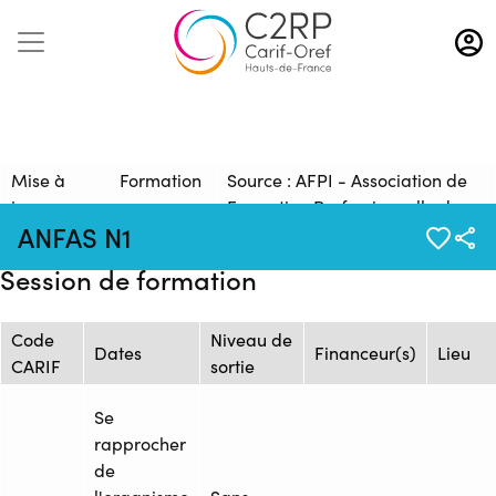
Aller
au
contenu
principal
Mise à
Formation
Source : AFPI - Association de
jour :
:
Formation Professionnelle de
ANFAS N1
21/01/2026
26248687F
l'Industrie
Session de formation
Code
Niveau de
Dates
Financeur(s)
Lieu
CARIF
sortie
Se
rapprocher
de