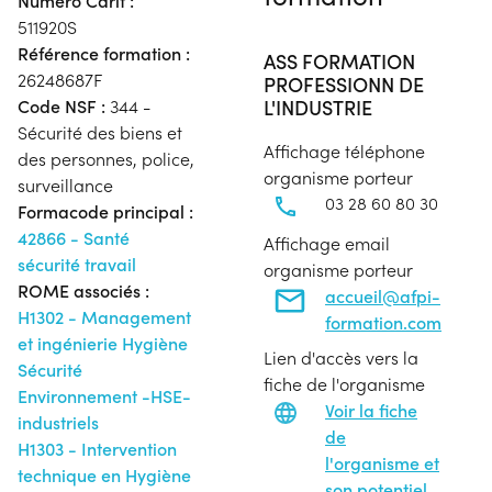
Numéro Carif :
511920S
Référence formation :
ASS FORMATION
26248687F
PROFESSIONN DE
L'INDUSTRIE
Code NSF :
344 -
Sécurité des biens et
Affichage téléphone
des personnes, police,
organisme porteur
surveillance
03 28 60 80 30
Formacode principal :
42866 - Santé
Affichage email
sécurité travail
organisme porteur
ROME associés :
accueil@afpi-
H1302 - Management
formation.com
et ingénierie Hygiène
Lien d'accès vers la
Sécurité
fiche de l'organisme
Environnement -HSE-
Voir la fiche
industriels
de
H1303 - Intervention
l'organisme et
technique en Hygiène
son potentiel