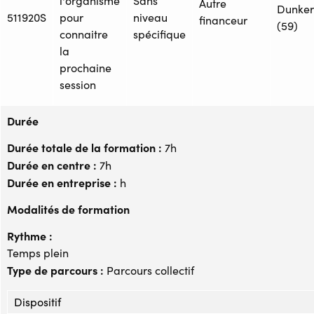
l'organisme
Sans
Autre
Dunke
511920S
pour
niveau
financeur
(59)
connaitre
spécifique
la
prochaine
session
Durée
Durée totale de la formation :
7h
Durée en centre :
7h
Durée en entreprise :
h
Modalités de formation
Rythme :
Temps plein
Type de parcours :
Parcours collectif
Dispositif