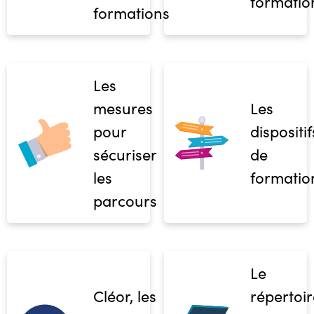
formatio
formations
Les
mesures
Les
pour
dispositif
sécuriser
de
les
formatio
parcours
Le
Cléor, les
répertoir