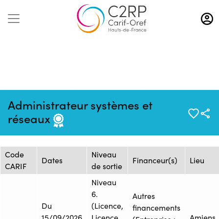
Aller
au
contenu
principal
Mise à jour :
Formation :
Source : GRETA
Administrateur systèmes et
18/02/2026
26252930F
SOMME
réseaux
Session de formation
Code
Niveau
Dates
Financeur(s)
Lieu
CARIF
de sortie
Niveau
6.
Autres
Du
(Licence,
financements
15/09/2026
Licence
Amiens