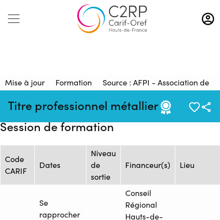
Aller
au
contenu
principal
Mise à jour
Formation
Source : AFPI - Association de
:
:
Formation Professionnelle de
Titre professionnel métallier
26/02/2026
26254287F
l'Industrie
Session de formation
Niveau
Code
Dates
de
Financeur(s)
Lieu
CARIF
sortie
Conseil
Se
Régional
rapprocher
Hauts-de-