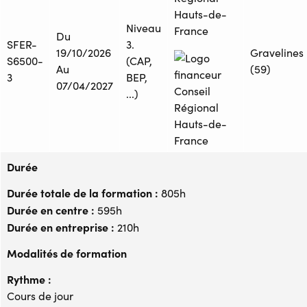
Hauts-de-
Niveau
France
Du
SFER-
3.
19/10/2026
Gravelines
S6500-
(CAP,
Au
(59)
3
BEP,
07/04/2027
...)
Durée
Durée totale de la formation :
805h
Durée en centre :
595h
Durée en entreprise :
210h
Modalités de formation
Rythme :
Cours de jour