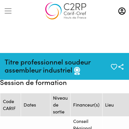
Aller
au
contenu
principal
Mise à jour
Formation
Source : AFPI - Association de
Titre professionnel soudeur
:
:
Formation Professionnelle de
assembleur industriel
05/03/2026
26254467F
l'Industrie
Session de formation
Niveau
Code
Dates
de
Financeur(s)
Lieu
CARIF
sortie
Conseil
Régional