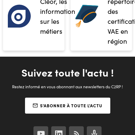
Cléor, les
répertoir
informations
des
sur les
certifica
métiers
VAE en
région
Suivez toute l'actu !
Restez informé en vous abonnant aux newsletters du C2RP !
S'ABONNER À TOUTE L'ACTU