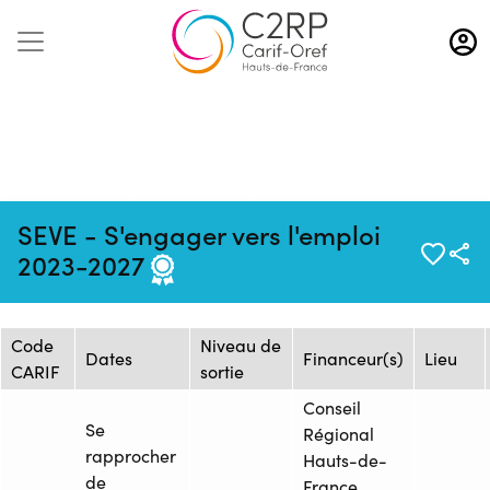
Aller
au
contenu
principal
Mise à jour :
Formation :
Source : Solidarité et Jalons
SEVE - S'engager vers l'emploi
06/03/2026
26255833F
pour le Travail - SJT
2023-2027
Session de formation
Code
Niveau de
Dates
Financeur(s)
Lieu
CARIF
sortie
Conseil
Se
Régional
rapprocher
Hauts-de-
de
France