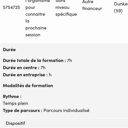
l'organisme
Sans
Autre
Dunke
575472S
pour
niveau
financeur
(59)
connaitre
spécifique
la
prochaine
session
Durée
Durée totale de la formation :
7h
Durée en centre :
7h
Durée en entreprise :
h
Modalités de formation
Rythme :
Temps plein
Type de parcours :
Parcours individualisé
Dispositif