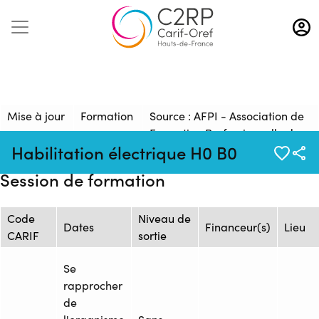
Aller
au
contenu
principal
Mise à jour
Formation
Source : AFPI - Association de
:
:
Formation Professionnelle de
Habilitation électrique H0 B0
26/03/2026
26259839F
l'Industrie
Session de formation
Code
Niveau de
Dates
Financeur(s)
Lieu
CARIF
sortie
Se
rapprocher
de