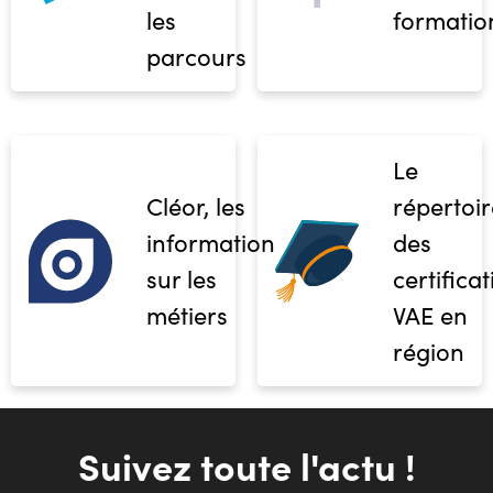
les
formatio
parcours
Le
Cléor, les
répertoir
informations
des
sur les
certifica
métiers
VAE en
région
Suivez toute l'actu !