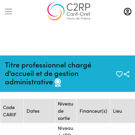
Aller
au
contenu
principal
Titre professionnel chargé
Mise à jour :
Formation :
Source : GRETA
d'accueil et de gestion
08/06/2026
26260345F
OISE
administrative
Session de formation
Niveau
Code
Dates
de
Financeur(s)
Lieu
CARIF
sortie
Niveau