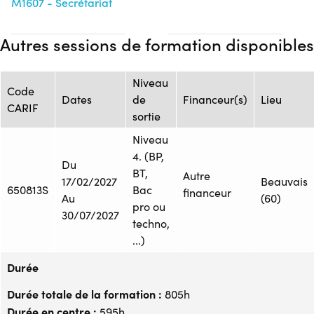
M1607 - Secrétariat
Autres sessions de formation disponibles
Niveau
Code
Dates
de
Financeur(s)
Lieu
CARIF
sortie
Niveau
4. (BP,
Du
BT,
Autre
17/02/2027
Beauvais
650813S
Bac
financeur
Au
(60)
pro ou
30/07/2027
techno,
...)
Durée
Durée totale de la formation :
805h
Durée en centre :
595h