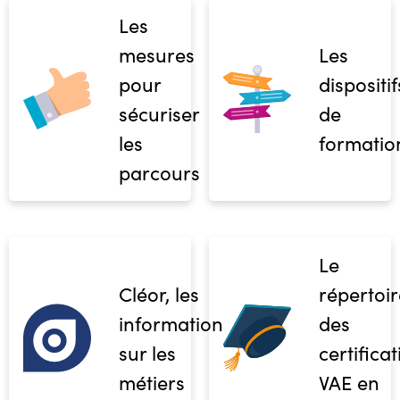
Les
mesures
Les
pour
dispositif
sécuriser
de
les
formatio
parcours
Le
Cléor, les
répertoir
informations
des
sur les
certifica
métiers
VAE en