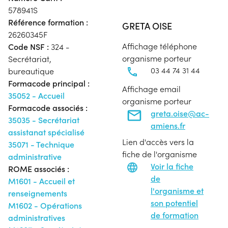
578941S
Référence formation :
GRETA OISE
26260345F
Affichage téléphone
Code NSF :
324 -
organisme porteur
Secrétariat,
03 44 74 31 44
bureautique
Formacode principal :
Affichage email
35052 - Accueil
organisme porteur
Formacode associés :
greta.oise@ac-
35035 - Secrétariat
amiens.fr
assistanat spécialisé
Lien d'accès vers la
35071 - Technique
fiche de l'organisme
administrative
Voir la fiche
ROME associés :
de
M1601 - Accueil et
l'organisme et
renseignements
son potentiel
M1602 - Opérations
de formation
administratives