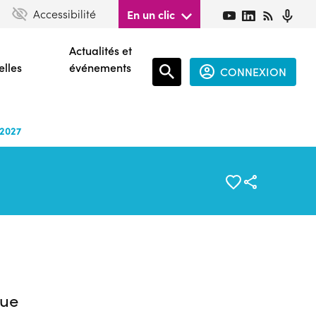
Accessibilité
En un clic
Actualités et
elles
événements
CONNEXION
Espace
connecté
-2027
guest
ue