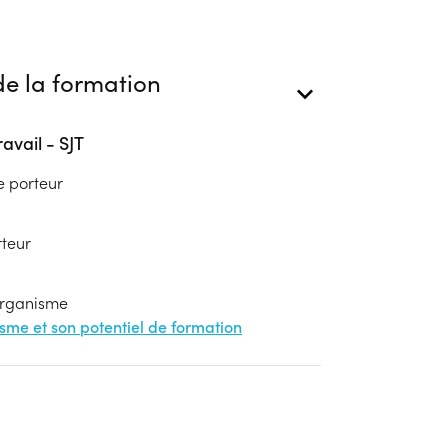
e la formation
ravail - SJT
e porteur
rteur
'organisme
nisme et son potentiel de formation