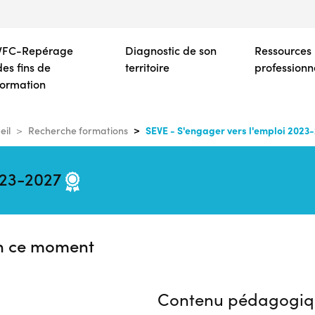
Aller
au
contenu
VFC-Repérage
Diagnostic de son
Ressources
principal
des fins de
territoire
professionn
formation
SEVE - S'engager vers l'emploi 2023
eil
Recherche formations
2023-2027
n ce moment
Contenu pédagogiq