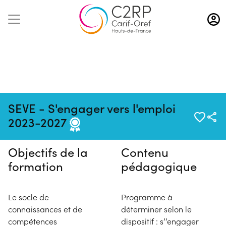
Aller
au
contenu
principal
Pas de session programmée en
SEVE - S'engager vers l'emploi
ce moment
2023-2027
Objectifs de la
Contenu
formation
pédagogique
Le socle de
Programme à
connaissances et de
déterminer selon le
compétences
dispositif : s’’engager