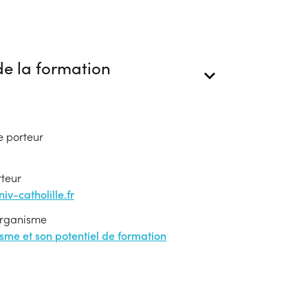
e la formation
e porteur
rteur
v-catholille.fr
'organisme
nisme et son potentiel de formation