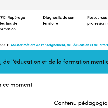
Aller
au
contenu
VFC-Repérage
Diagnostic de son
Ressources
principal
des fins de
territoire
professionn
formation
Master métiers de l'enseignement, de l'éducation et de la f
ons
, de l'éducation et de la formation ment
n ce moment
Contenu pédagogiq