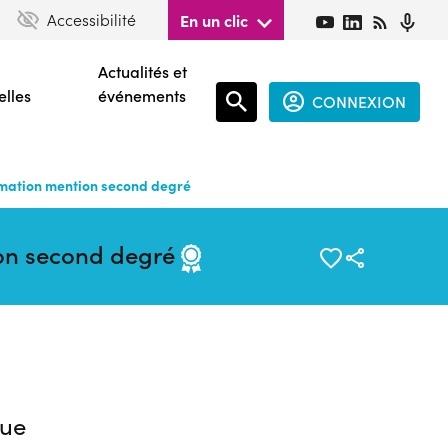
Accessibilité
En un clic
Actualités et
elles
événements
CONNEXION
Espace
connecté
ormation mention second degré
guest
ion second degré
ue