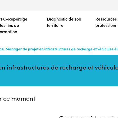
Aller
au
contenu
VFC-Repérage
Diagnostic de son
Ressources
principal
des fins de
territoire
professionn
formation
é. Manager de projet en infrastructures de recharge et véhicules é
n infrastructures de recharge et véhicul
n ce moment