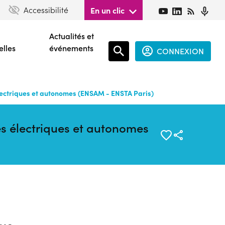
Accessibilité
En un clic
Actualités et
elles
événements
CONNEXION
Espace
connecté
lectriques et autonomes (ENSAM - ENSTA Paris)
guest
es électriques et autonomes