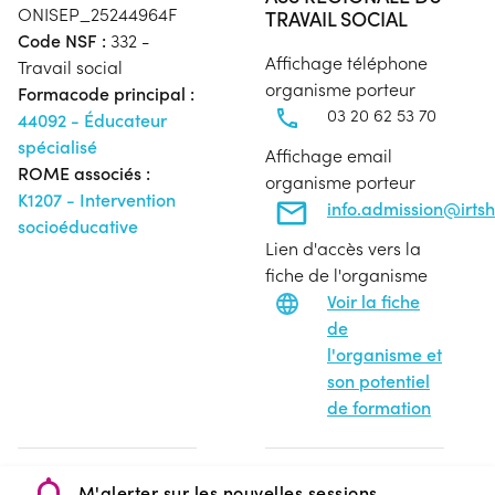
ONISEP_25244964F
TRAVAIL SOCIAL
Code NSF :
332 -
Affichage téléphone
Travail social
organisme porteur
Formacode principal :
03 20 62 53 70
44092 - Éducateur
spécialisé
Affichage email
ROME associés :
organisme porteur
K1207 - Intervention
info.admission@irtsh
socioéducative
Lien d'accès vers la
fiche de l'organisme
Voir la fiche
de
l'organisme et
son potentiel
de formation
M'alerter sur les nouvelles sessions