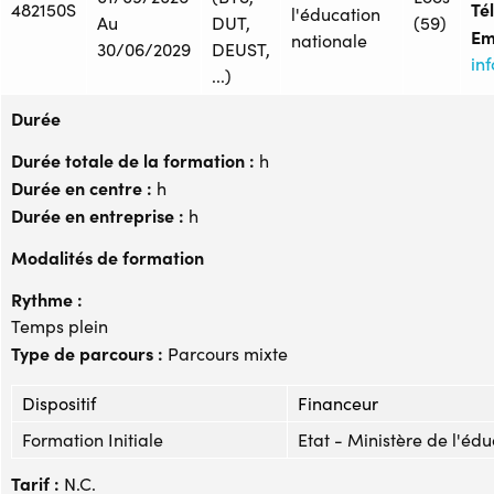
Tél
482150S
l'éducation
Au
DUT,
(59)
Em
nationale
30/06/2029
DEUST,
in
...)
Durée
Durée totale de la formation :
h
Durée en centre :
h
Durée en entreprise :
h
Modalités de formation
Rythme :
Temps plein
Type de parcours :
Parcours mixte
Dispositif
Financeur
Formation Initiale
Etat - Ministère de l'éd
Tarif :
N.C.