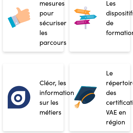
mesures
Les
pour
dispositif
sécuriser
de
les
formatio
parcours
Le
Cléor, les
répertoir
informations
des
sur les
certifica
métiers
VAE en
région