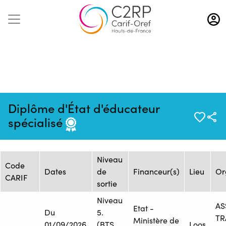
Aller
au
contenu
principal
Mise à jour :
Formation :
Source : Flux
Diplôme d'État d'éducateur
07/08/2026
ONISEP_25244964F
ONISEP
spécialisé
Session de formation
Niveau
Code
Dates
de
Financeur(s)
Lieu
Or
CARIF
sortie
Niveau
AS
Etat -
Du
5.
TR
Ministère de
01/09/2026
(BTS,
Loos