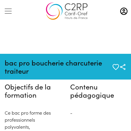
Aller
au
contenu
principal
Pas de session programmée en
bac pro boucherie charcuterie
ce moment
traiteur
Objectifs de la
Contenu
formation
pédagogique
Ce bac pro forme des
-
professionnels
polyvalents,