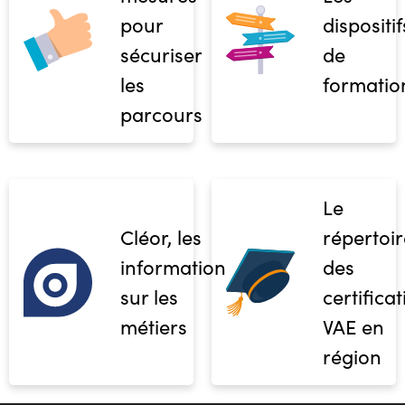
pour
dispositif
sécuriser
de
les
formatio
parcours
Le
Cléor, les
répertoir
informations
des
sur les
certifica
métiers
VAE en
région