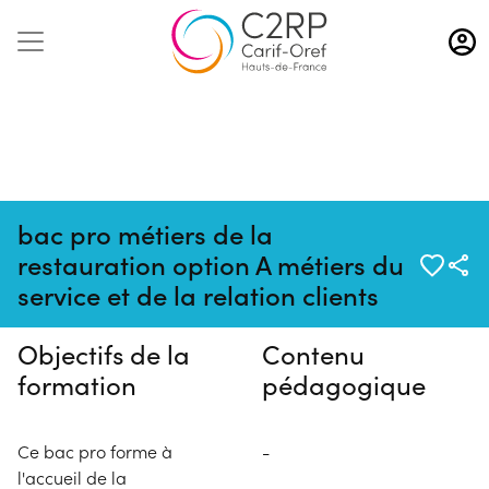
Aller
au
contenu
principal
bac pro métiers de la
Pas de session programmée en
restauration option A métiers du
ce moment
service et de la relation clients
Objectifs de la
Contenu
formation
pédagogique
Ce bac pro forme à
-
l'accueil de la