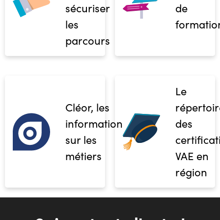
sécuriser
de
les
formatio
parcours
Le
Cléor, les
répertoir
informations
des
sur les
certifica
métiers
VAE en
région