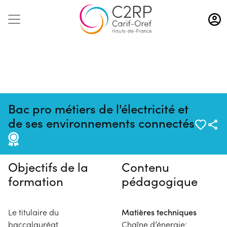
Aller
au
contenu
principal
Bac pro métiers de l'électricité et
Pas de session programmée en
de ses environnements connectés
ce moment
Objectifs de la
Contenu
formation
pédagogique
Le titulaire du
Matières techniques
baccalauréat
Chaîne d’énergie: