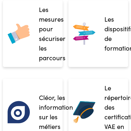
Les
mesures
Les
pour
dispositif
sécuriser
de
les
formatio
parcours
Le
Cléor, les
répertoir
informations
des
sur les
certifica
métiers
VAE en