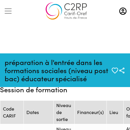
Aller
au
contenu
principal
préparation à l'entrée dans les
Mise à jour
Formation :
formations sociales (niveau post
:
ONISEP_FOR.331_AF.91760_ELTENS.82664
bac) éducateur spécialisé
07/08/2026
Session de formation
Niveau
Code
O
Dates
de
Financeur(s)
Lieu
CARIF
f
sortie
A
Niveau