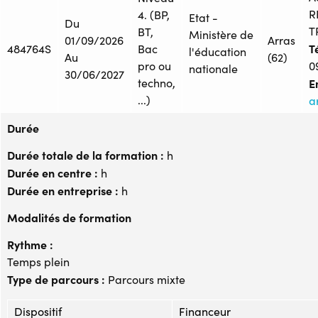
R
4. (BP,
Etat -
Du
T
BT,
Ministère de
01/09/2026
Arras
Té
484764S
Bac
l'éducation
Au
(62)
pro ou
0
nationale
30/06/2027
techno,
E
...)
a
Durée
Durée totale de la formation :
h
Durée en centre :
h
Durée en entreprise :
h
Modalités de formation
Rythme :
Temps plein
Type de parcours :
Parcours mixte
Dispositif
Financeur