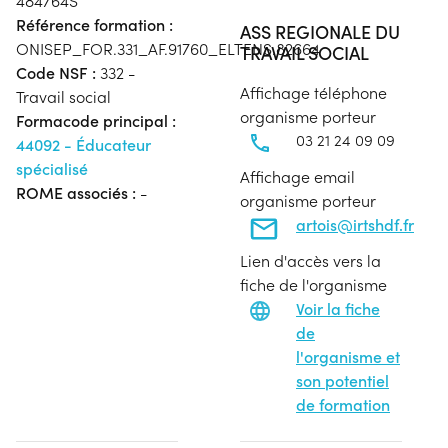
484764S
Référence formation :
ASS REGIONALE DU
ONISEP_FOR.331_AF.91760_ELTENS.82664
TRAVAIL SOCIAL
Code NSF :
332 -
Affichage téléphone
Travail social
organisme porteur
Formacode principal :
03 21 24 09 09
44092 - Éducateur
spécialisé
Affichage email
ROME associés :
-
organisme porteur
artois@irtshdf.fr
Lien d'accès vers la
fiche de l'organisme
Voir la fiche
de
l'organisme et
son potentiel
de formation