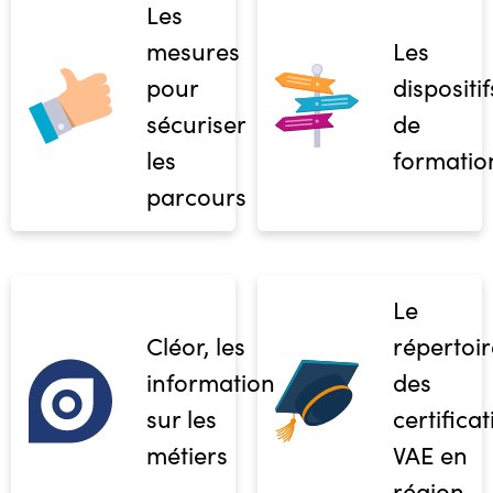
Les
mesures
Les
pour
dispositif
sécuriser
de
les
formatio
parcours
Le
Cléor, les
répertoir
informations
des
sur les
certifica
métiers
VAE en
région