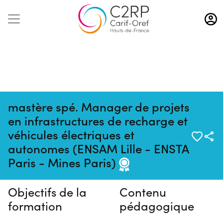
Aller
au
contenu
principal
mastère spé. Manager de projets
en infrastructures de recharge et
véhicules électriques et
Pas de session programmée en
autonomes (ENSAM Lille - ENSTA
ce moment
Paris - Mines Paris)
Objectifs de la
Contenu
formation
pédagogique