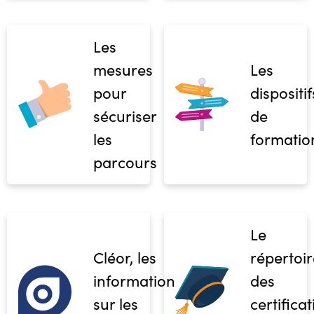
Les
mesures
Les
pour
dispositif
sécuriser
de
les
formatio
parcours
Le
Cléor, les
répertoir
informations
des
sur les
certifica