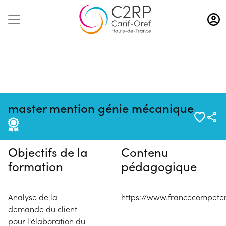
Aller
au
contenu
principal
Pas de session programmée en
master mention génie mécanique
ce moment
Objectifs de la
Contenu
formation
pédagogique
Analyse de la
https://www.francecompeten
demande du client
pour l'élaboration du