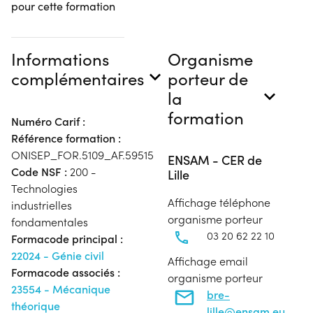
pour cette formation
Informations
Organisme
complémentaires
porteur de
la
formation
Numéro Carif :
Référence formation :
ONISEP_FOR.5109_AF.59515
ENSAM - CER de
Code NSF :
200 -
Lille
Technologies
Affichage téléphone
industrielles
organisme porteur
fondamentales
03 20 62 22 10
Formacode principal :
22024 - Génie civil
Affichage email
Formacode associés :
organisme porteur
23554 - Mécanique
bre-
théorique
lille@ensam.eu