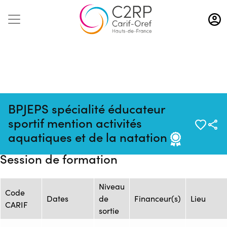
Aller
au
contenu
principal
BPJEPS spécialité éducateur
Source :
Mise à jour :
Formation :
sportif mention activités
Flux
09/08/2026
ONISEP_FOR.5254_AF.881
aquatiques et de la natation
ONISEP
Session de formation
Niveau
Code
Dates
de
Financeur(s)
Lieu
CARIF
sortie