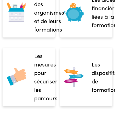
des
financièr
organismes
liées à la
et de leurs
formatio
formations
Les
mesures
Les
pour
dispositif
sécuriser
de
les
formatio
parcours