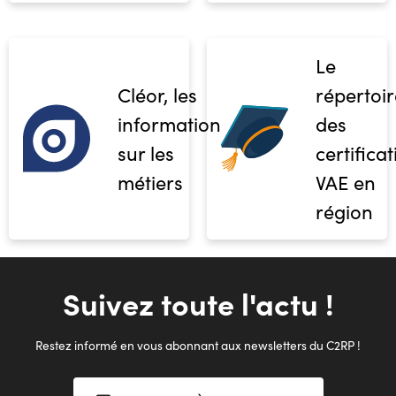
Le
Cléor, les
répertoir
informations
des
sur les
certifica
métiers
VAE en
région
Suivez toute l'actu !
Restez informé en vous abonnant aux newsletters du C2RP !