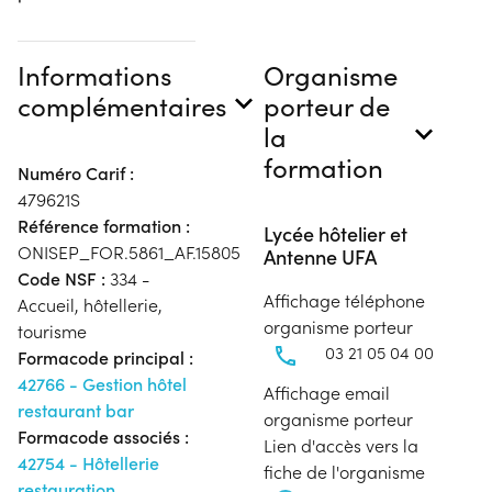
Informations
Organisme
complémentaires
porteur de
la
formation
Numéro Carif :
479621S
Référence formation :
Lycée hôtelier et
ONISEP_FOR.5861_AF.15805
Antenne UFA
Code NSF :
334 -
Affichage téléphone
Accueil, hôtellerie,
organisme porteur
tourisme
03 21 05 04 00
Formacode principal :
42766 - Gestion hôtel
Affichage email
restaurant bar
organisme porteur
Formacode associés :
Lien d'accès vers la
42754 - Hôtellerie
fiche de l'organisme
restauration