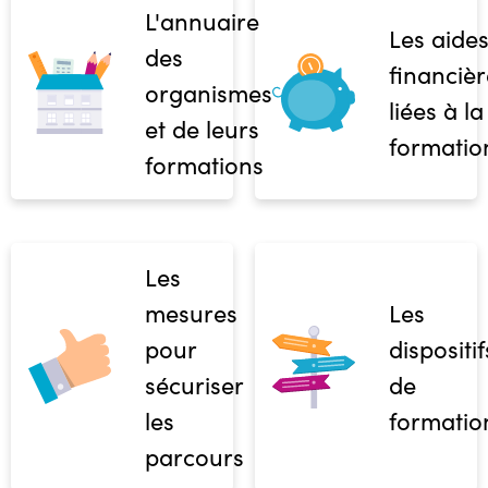
L'annuaire
Les aide
des
financièr
organismes
liées à la
et de leurs
formatio
formations
Les
mesures
Les
pour
dispositif
sécuriser
de
les
formatio
parcours