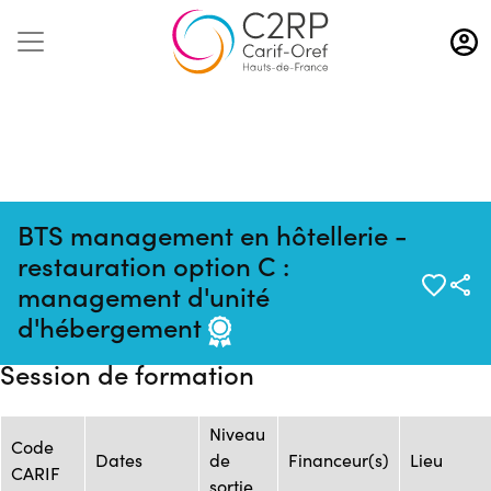
Aller
au
contenu
principal
BTS management en hôtellerie -
restauration option C :
Source :
Mise à jour :
Formation :
management d'unité
Flux
09/08/2026
ONISEP_FOR.5861_AF.15805
d'hébergement
ONISEP
Session de formation
Niveau
Code
Dates
de
Financeur(s)
Lieu
CARIF
sortie