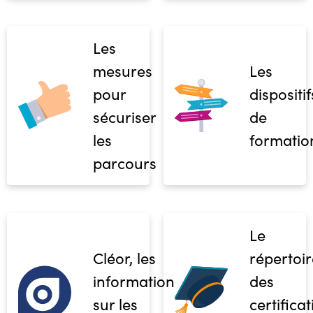
Les
mesures
Les
pour
dispositif
sécuriser
de
les
formatio
parcours
Le
Cléor, les
répertoir
informations
des
sur les
certifica