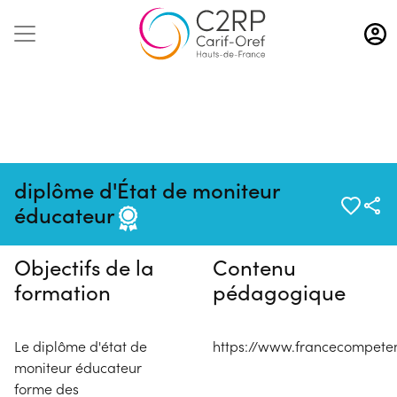
Aller
au
contenu
principal
Pas de session programmée en
diplôme d'État de moniteur
ce moment
éducateur
Objectifs de la
Contenu
formation
pédagogique
Le diplôme d'état de
https://www.francecompeten
moniteur éducateur
forme des