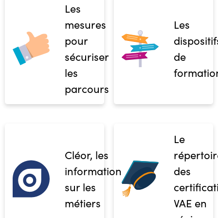
Les
mesures
Les
pour
dispositif
sécuriser
de
les
formatio
parcours
Le
Cléor, les
répertoir
informations
des
sur les
certifica
métiers
VAE en