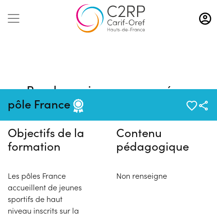
Aller
au
contenu
principal
Pas de session programmée en
ce moment
pôle France
Objectifs de la
Contenu
formation
pédagogique
Les pôles France
Non renseigne
accueillent de jeunes
sportifs de haut
niveau inscrits sur la