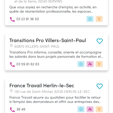
et de la Serre, 02140 VERVINS
Que vous soyiez en recherche d'emploi, en activité, en
quête de réorientation professionnelle, les espaces
Proch'Info Formation (PRIF) sont là pour vous aider à faire
03 23 91 36 50
les bons choix. Vous informer sur l’orientation, les métiers,
les offres de formation, les conditions d’accès et
évidemment les perspectives d’emploi sur le marché du
travail.
Transitions Pro Villers-Saint-Paul
60870 VILLERS-SAINT-PAUL
Transitions Pro informe, conseille, oriente et accompagne
les salariés dans leurs projets personnels de formation et
de mobilité professionnelle et peut contribuer au
03 59 61 62 63
financement de leurs projets.
France Travail Herlin-le-Sec
130 rue de Saint-Michel, 62130 HERLIN-LE-SEC
France Travail œuvre au quotidien pour faciliter le retour
à l’emploi des demandeurs et offrir aux entreprises des
réponses adaptées à leurs besoins de recrutement.
39 49