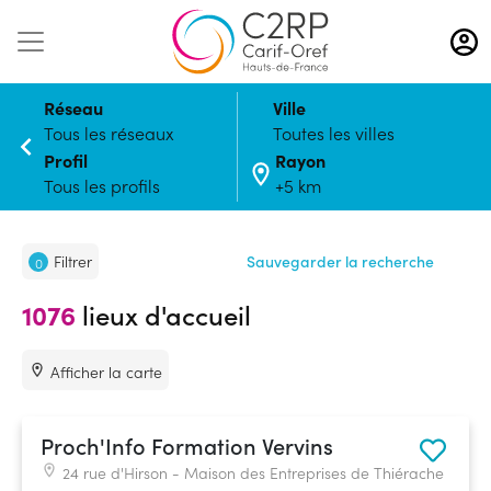
Aller
au
contenu
principal
Réseau
Ville
Tous les réseaux
Toutes les villes
Profil
Rayon
Tous les profils
+5 km
Filtrer
Sauvegarder la recherche
0
1076
lieux d'accueil
Afficher la carte
Proch'Info Formation Vervins
24 rue d'Hirson - Maison des Entreprises de Thiérache