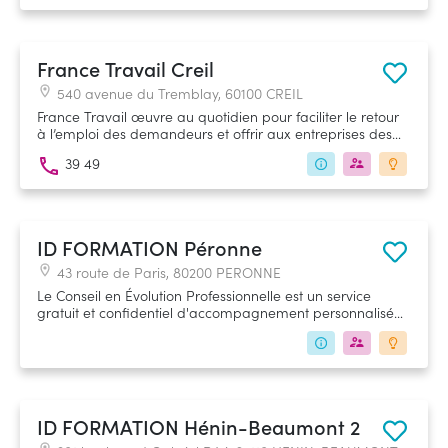
France Travail Creil
540 avenue du Tremblay, 60100 CREIL
France Travail œuvre au quotidien pour faciliter le retour
à l’emploi des demandeurs et offrir aux entreprises des
réponses adaptées à leurs besoins de recrutement.
39 49
ID FORMATION Péronne
43 route de Paris, 80200 PERONNE
Le Conseil en Évolution Professionnelle est un service
gratuit et confidentiel d'accompagnement personnalisé
qui s'adresse aux salariés et travailleurs indépendants. ID
Formation fait partie du groupement mandaté par France
Compétences pour vous accompagner en région Hauts-
de-France.
ID FORMATION Hénin-Beaumont 2