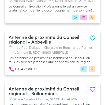
301 boulevard Gabriel Péri, 62110 HENIN-BEAUMONT
Le Conseil en Évolution Professionnelle est un service
gratuit et confidentiel d'accompagnement personnalisé
qui s'adresse aux salariés et travailleurs indépendants. ID
Formation fait partie du groupement mandaté par France
Compétences pour vous accompagner en région Hauts-
de-France.
Antenne de proximité du Conseil
régional - Abbeville
1 rue Paul Delique - Cité scolaire Boucher de Perthes
(bâtiment B, RDC), 80100 ABBEVILLE
Les antennes de proximité rassemblent en un seul lieu
tous les services proposés aux habitants par la Région.
03 74 27 80 90
Antenne de proximité du Conseil
régional - Sallaumines
96 rue Constant Darras, 62430 SALLAUMINES
Les antennes de proximité rassemblent en un seul lieu