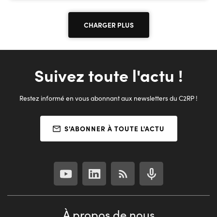
entreprises en matière d'appui en ressources humaines et
développement, la promotion et le développement des
clauses sociales d'insertion, l'accompagnement des
CHARGER PLUS
demandeurs d'emploi vers la formation et l'emploi via la
levée des freins périphériques et l'accompagnement des
salariés dans le cadre de leur gestion de carrière.
Suivez toute l'actu !
Restez informé en vous abonnant aux newsletters du C2RP !
S'ABONNER À TOUTE L'ACTU
À propos de nous