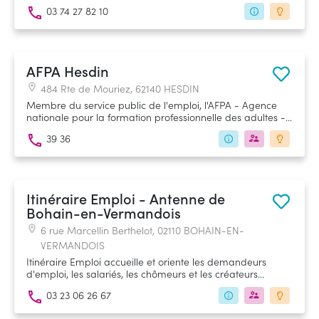
03 74 27 82 10
AFPA Hesdin
484 Rte de Mouriez, 62140 HESDIN
Membre du service public de l'emploi, l'AFPA - Agence
nationale pour la formation professionnelle des adultes -
accompagne les demandeurs d'emploi et les salariés à
39 36
toutes les périodes de leur vie professionnelle (insertion,
reconversion, professionnalisation).
Itinéraire Emploi - Antenne de
Bohain-en-Vermandois
6 rue Marcellin Berthelot, 02110 BOHAIN-EN-
VERMANDOIS
Itinéraire Emploi accueille et oriente les demandeurs
d'emploi, les salariés, les chômeurs et les créateurs
d'entreprises. L'association a pour missions la gestion
03 23 06 26 67
prévisionnelle territorialisée des emplois et des
compétences, l'accompagnement et la mobilisation des