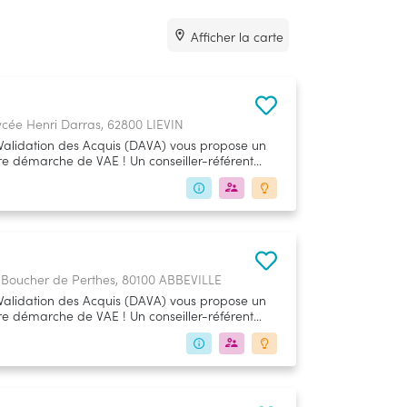
Afficher la carte
ée Henri Darras, 62800 LIEVIN
Validation des Acquis (DAVA) vous propose un
de VAE ! Un conseiller-référent
toire au premier dossier de recevabilité, quelle
 laquelle vous souhaitez vous engager, à la
 au Répertoire National des Certifications
u ministère de l'Éducation Nationale.
e Boucher de Perthes, 80100 ABBEVILLE
Validation des Acquis (DAVA) vous propose un
de VAE ! Un conseiller-référent
toire au premier dossier de recevabilité, quelle
 laquelle vous souhaitez vous engager, à la
 au Répertoire National des Certifications
u ministère de l'Éducation Nationale.