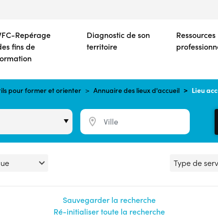
Aller
au
contenu
VFC-Repérage
Diagnostic de son
Ressources
principal
des fins de
territoire
professionn
formation
Lieu acc
ils pour former et orienter
Annuaire des lieux d'accueil
Sauvegarder la recherche
Ré-initialiser toute la recherche