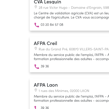
CVA Lesquin
28 rue Victor Hugo - Domaine d'Engrain, 59
Le Centre de validation agricole (CVA) est un lie
chargé de l’agriculture. Le CVA vous accompa
validation des acquis de l'expérience (VAE). Un c
03 20 84 57 08
une aide préparatoire au premier dossier de rece
certification dans laquelle vous souhaitez vous e
soit inscrite au Répertoire National des Certifica
Les accompagnateurs sont référencés par la D
AFPA Creil
Rue du Grand Pré, 60870 VILLERS-SAINT-P
Membre du service public de l'emploi, l'AFPA - 
formation professionnelle des adultes - acco
d'emploi et les salariés à toutes les périodes de 
39 36
(insertion, reconversion, professionnalisation).
AFPA Laon
1 rues des Minimes, 02000 LAON
Membre du service public de l'emploi, l'AFPA - 
formation professionnelle des adultes - acco
d'emploi et les salariés à toutes les périodes de 
39 36
(insertion, reconversion, professionnalisation).