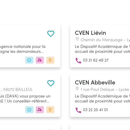
CVEN Liévin
Chemin du Marquage - Lyc
Agence nationale pour la
Le Dispositif Académique de 
mpagne les demandeurs
accueil de proximité pour votre démarche 
leur vie professionnelle
vous fournit une aide prépara
03 21 62 49 27
que soit la certification dans
condition qu’elle soit inscrite
Professionnelles (RNCP). Le centre de validation de l'Éducation Nationale
(CVEN) est un lieu d'accueil d
CVEN Abbeville
 , 59270 BAILLEUL
1 rue Paul Delique - Lycé
uis (DAVA) vous propose un
Le Dispositif Académique de 
férent
accueil de proximité pour votre démarche 
ssier de recevabilité, quelle
vous fournit une aide prépara
03 22 25 41 01
aitez vous engager, à la
que soit la certification dans
nal des Certifications
condition qu’elle soit inscrite
Professionnelles (RNCP). Le centre de validation de l'Éducation Nationale
ucation Nationale.
(CVEN) est un lieu d'accueil d