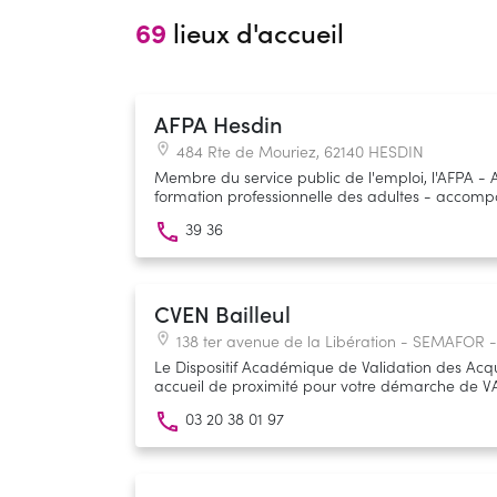
69
lieux d'accueil
AFPA Hesdin
484 Rte de Mouriez, 62140 HESDIN
Membre du service public de l'emploi, l'AFPA - 
formation professionnelle des adultes - acco
d'emploi et les salariés à toutes les périodes de 
39 36
(insertion, reconversion, professionnalisation).
CVEN Bailleul
138 ter avenue de la Libération - SEMAFOR -
Le Dispositif Académique de Validation des Acq
accueil de proximité pour votre démarche de VAE ! Un conseiller-ré
vous fournit une aide préparatoire au premier do
03 20 38 01 97
que soit la certification dans laquelle vous souh
condition qu’elle soit inscrite au Répertoire Natio
Professionnelles (RNCP). Le centre de validation de l'Éducation Nationale
(CVEN) est un lieu d'accueil du ministère de l'Éd