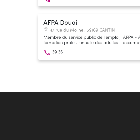
AFPA Douai
47 rue du Molinel, 59169 CANTIN
Membre du service public de l'emploi, l'AFPA - 
formation professionnelle des adultes - acco
d'emploi et les salariés à toutes les périodes de 
39 36
(insertion, reconversion, professionnalisation).