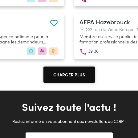
AFPA Hazebrouck
222 rue du Vieux Berquin
Agence nationale pour la
Membre du service public de l
mpagne les demandeurs
formation professionnelle d
leur vie professionnelle
d'emploi et les salariés à tout
39 36
(insertion, reconversion, profe
CHARGER PLUS
Suivez toute l'actu !
Restez informé en vous abonnant aux newsletters du C2RP !