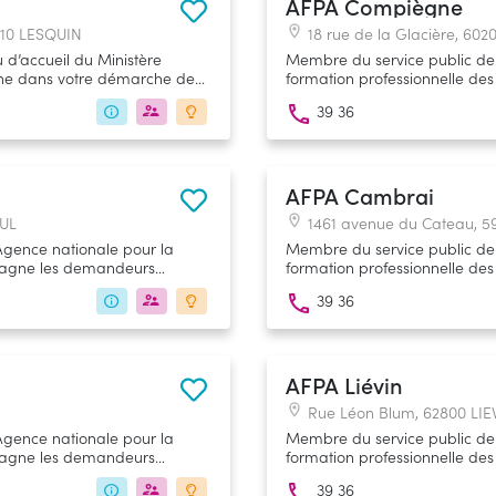
AFPA Compiègne
810 LESQUIN
18 rue de la Glacière, 6
u d’accueil du Ministère
Membre du service public de l
gne dans votre démarche de
formation professionnelle d
onseiller-référent vous fournit
d'emploi et les salariés à tout
39 36
vabilité, quelle que soit la
(insertion, reconversion, profe
ngager, à la condition qu’elle
tions Professionnelles (RNCP).
RAAF Hauts-de-France ».
AFPA Cambrai
AUL
1461 avenue du Cateau, 
Agence nationale pour la
Membre du service public de l
mpagne les demandeurs
formation professionnelle d
leur vie professionnelle
d'emploi et les salariés à tout
39 36
(insertion, reconversion, profe
AFPA Liévin
Rue Léon Blum, 62800 LIE
Agence nationale pour la
Membre du service public de l
mpagne les demandeurs
formation professionnelle d
leur vie professionnelle
d'emploi et les salariés à tout
39 36
(insertion, reconversion, profe