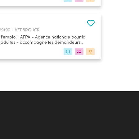
, 59190 HAZEBROUCK
'emploi, l'AFPA - Agence nationale pour la
es adultes - accompagne les demandeurs
es les périodes de leur vie professionnelle
ssionnalisation).