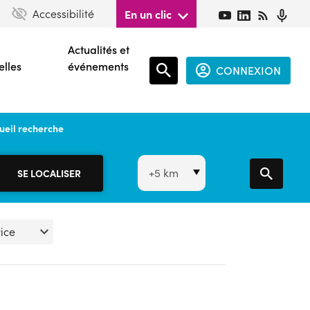
Accessibilité
En un clic
Actualités et
elles
événements
CONNEXION
Espace
ueil recherche
connecté
guest
SE LOCALISER