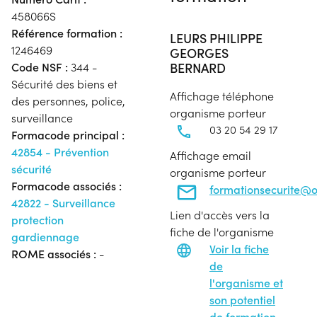
458066S
Référence formation :
LEURS PHILIPPE
1246469
GEORGES
BERNARD
Code NSF :
344 -
Sécurité des biens et
Affichage téléphone
des personnes, police,
organisme porteur
surveillance
03 20 54 29 17
Formacode principal :
42854 - Prévention
Affichage email
sécurité
organisme porteur
Formacode associés :
formationsecurite@o
42822 - Surveillance
Lien d'accès vers la
protection
fiche de l'organisme
gardiennage
Voir la fiche
ROME associés :
-
de
l'organisme et
son potentiel
de formation