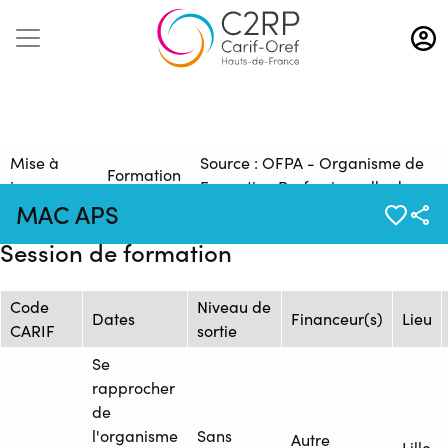
Aller
au
contenu
principal
Mise à
Source : OFPA - Organisme de
Formation
jour :
Formation Professionnelle de
: 1246469
MAC APS
19/11/2025
l'Artois
Session de formation
Code
Niveau de
Dates
Financeur(s)
Lieu
CARIF
sortie
Se
rapprocher
de
l'organisme
Sans
Autre
Lille