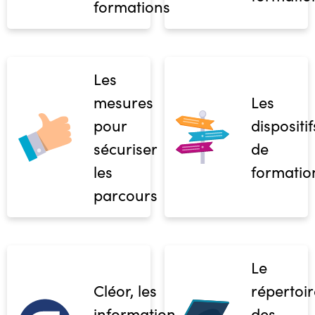
formations
Les
mesures
Les
pour
dispositif
sécuriser
de
les
formatio
parcours
Le
Cléor, les
répertoir
informations
des