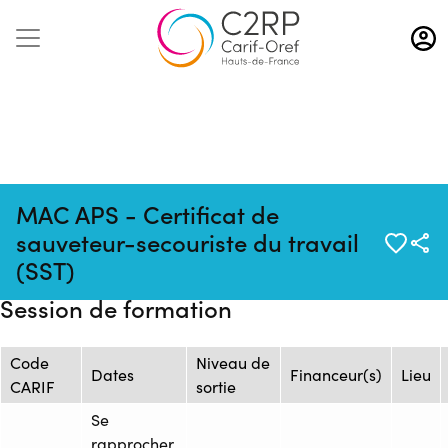
Aller
au
contenu
principal
MAC APS - Certificat de
Mise à
Source : OFPA - Organisme de
Formation
sauveteur-secouriste du travail
jour :
Formation Professionnelle de
: 1247328
(SST)
19/11/2025
l'Artois
Session de formation
Code
Niveau de
Dates
Financeur(s)
Lieu
CARIF
sortie
Se
rapprocher