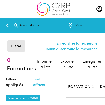
Aller
au
contenu
principal
Formations
Ville
Enregistrer la recherche
Filtrer
Réinitialiser toute la recherche
0
Imprimer
Exporter
Enregistrer
Formations
la liste
la liste
la liste
Filtres
Tout
appliqués
effacer
FORMATION
DA
Formacode : 42819