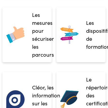
Les
mesures
Les
pour
dispositif
sécuriser
de
les
formatio
parcours
Le
Cléor, les
répertoir
informations
des
sur les
certifica