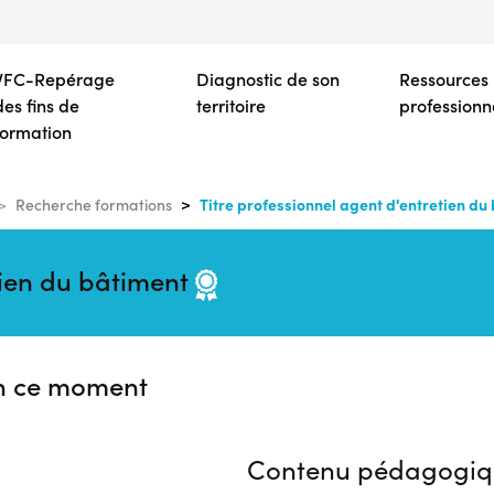
Aller
au
contenu
VFC-Repérage
Diagnostic de son
Ressources
principal
des fins de
territoire
professionn
formation
Titre professionnel agent d'entretien du
Recherche formations
tien du bâtiment
n ce moment
Contenu pédagogiq