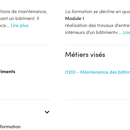
entions de maintenance,
La formation se décline en qu
nt un bâitment. Il
Module 1
oca
...
Lire plus
réalisation des travaux d'ent
intérieurs d'un bâtiment<
...
Lir
Métiers visés
timents
I1203 - Maintenance des bâtim
 formation