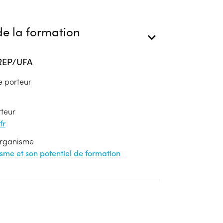
e la formation
AREP/UFA
e porteur
rteur
fr
'organisme
nisme et son potentiel de formation