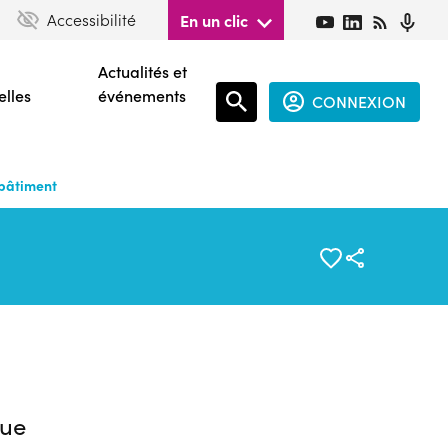
Accessibilité
En un clic
Actualités et
elles
événements
CONNEXION
Espace
connecté
 bâtiment
guest
ue