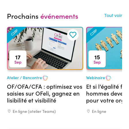
Prochains
événements
Tout voir
C2RP
C2RP
17
15
Sep
Sep
Atelier / Rencontre
Webinaire
OF/OFA/CFA : optimisez vos
Et si l’égalité 
saisies sur OFeli, gagnez en
hommes devenai
lisibilité et visibilité
pour votre org
formation ?
En ligne (atelier Teams)
En ligne