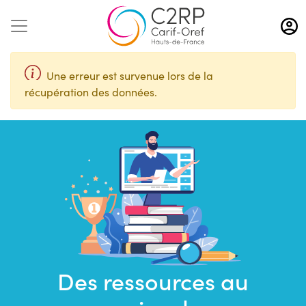
Aller
au
contenu
principal
Une erreur est survenue lors de la
récupération des données.
Des ressources au
Saisir