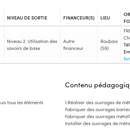
OR
NIVEAU DE SORTIE
FINANCEUR(S)
LIEU
FO
FR
Ch
Niveau 2. Utilisation des
Autre
Roubaix
Tél
savoirs de base
financeur
(59)
Ema
fo
Admission
Niveau d'entrée requis :
Niveau
Contenu pédagogiq
Prérequis :
-
Public :
uis tous les éléments
1.Réaliser des ouvrages de mét
En recherche d'emploi, Tout pu
Fabriquer des ouvrages barre
Réunions d'information
Fabriquer des ouvrages métall
Aucune information
Installer des ouvrages de métal
Complément d'informat