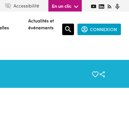
Accessibilité
En un clic
Actualités et
elles
événements
CONNEXION
Espace
connecté
guest