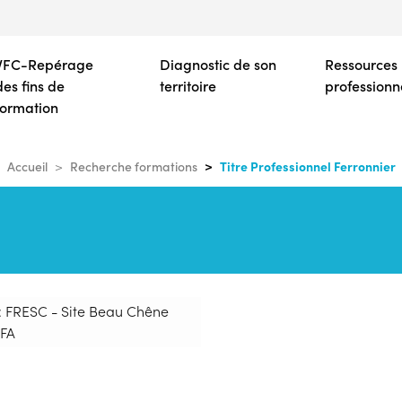
Aller
au
contenu
VFC-Repérage
Diagnostic de son
Ressources
principal
des fins de
territoire
professionn
formation
Titre Professionnel Ferronnier
Accueil
Recherche formations
: FRESC - Site Beau Chêne
FA