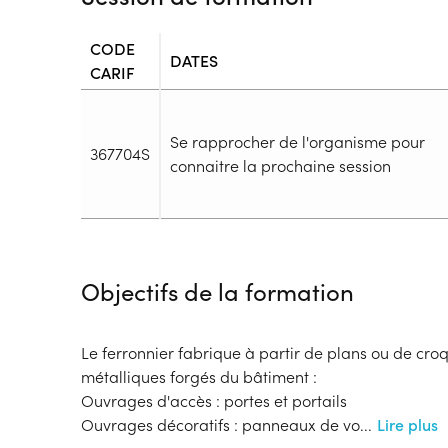
CODE
DATES
CARIF
Se rapprocher de l'organisme pour
367704S
connaitre la prochaine session
Durée
Durée totale de la formation :
880h
Objectifs de la formation
Durée en centre :
740h
Durée en entreprise :
140h
Modalités de formation
Le ferronnier fabrique à partir de plans ou de croq
Rythme :
métalliques forgés du bâtiment :
Temps plein
Ouvrages d'accès : portes et portails
Type de parcours :
Parcours individualisé
Ouvrages décoratifs : panneaux de vo
...
Lire plus