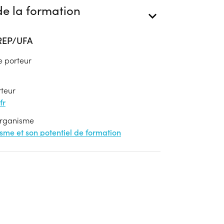
e la formation
AREP/UFA
e porteur
rteur
fr
'organisme
nisme et son potentiel de formation