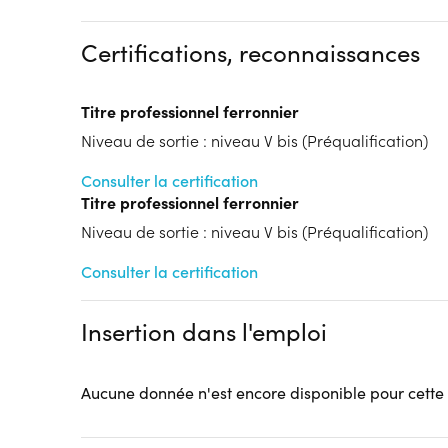
Dispositif
Financements à déterminer selon la situation du 
Certifications, reconnaissances
Tarif :
N.C.
Modalités d'enseignement :
Formation entièrement
Titre professionnel ferronnier
Lieu de formation
Niveau de sortie : niveau V bis (Préqualification)
103 Boulevard de Metz
59100 Roubaix
Consulter la certification
Accueil sur le lieu de formation
Titre professionnel ferronnier
Accès handicap :
Pas d'accès handicap
Niveau de sortie : niveau V bis (Préqualification)
Hébergement :
Pas d'hébergement
Consulter la certification
Restauration :
Pas de restauration
Transport :
Pas de transport
Insertion dans l'emploi
Aucune donnée n'est encore disponible pour cette