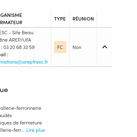
GANISME
TYPE
RÉUNION
RMATEUR
ESC - Site Beau
êne AREP/UFA
 :
03 20 68 33 59
FC
Non
il :
rmations@arepfresc.fr
 1. Maîtrise des savoirs de base
ue
allerie-ferronnerie
blic
audés
s
iques de fermeture
lerie-ferr
...
Lire plus
ion